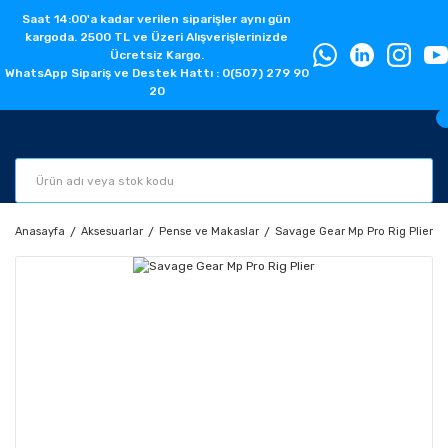
Saat 14:00'a kadar verilen siparişler aynı gün
kargoda. 2500 TL ve Üzeri Alışverişlerinizde
Ücretsiz Kargo.
WhatsApp Sipariş ve Destek Hattı : 0(507) 279 90
20
Anasayfa
Aksesuarlar
Pense ve Makaslar
Savage Gear Mp Pro Rig Plier