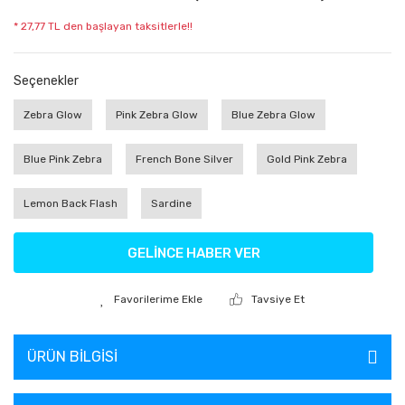
* 27,77 TL den başlayan taksitlerle!!
Seçenekler
Zebra Glow
Pink Zebra Glow
Blue Zebra Glow
Blue Pink Zebra
French Bone Silver
Gold Pink Zebra
Lemon Back Flash
Sardine
GELİNCE HABER VER
Tavsiye Et
ÜRÜN BILGISI