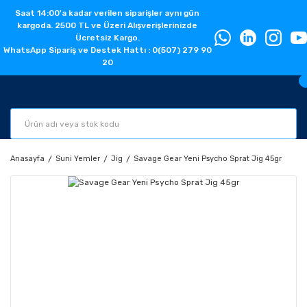
Saat 14:00'a kadar verilen siparişler aynı gün
kargoda. 2500 TL ve Üzeri Alışverişlerinizde
Ücretsiz Kargo.
WhatsApp Sipariş ve Destek Hattı : 0(507) 279 90
20
Anasayfa
Suni Yemler
Jig
Savage Gear Yeni Psycho Sprat Jig 45gr