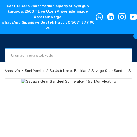
Saat 14:00'a kadar verilen siparişler aynı gün
kargoda. 2500 TL ve Üzeri Alışverişlerinizde
Ücretsiz Kargo.
WhatsApp Sipariş ve Destek Hattı : 0(507) 279 90
20
Anasayfa
Suni Yemler
Su Üstü Maket Balıklar
Savage Gear Sandeel Surf W