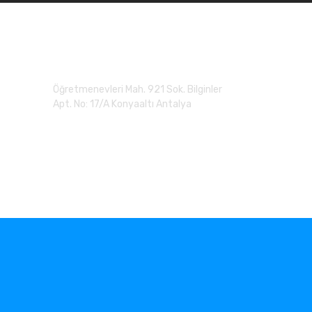
Adres
Öğretmenevleri Mah. 921 Sok. Bilginler
Apt. No: 17/A Konyaaltı Antalya
0 (507) 279 90 20