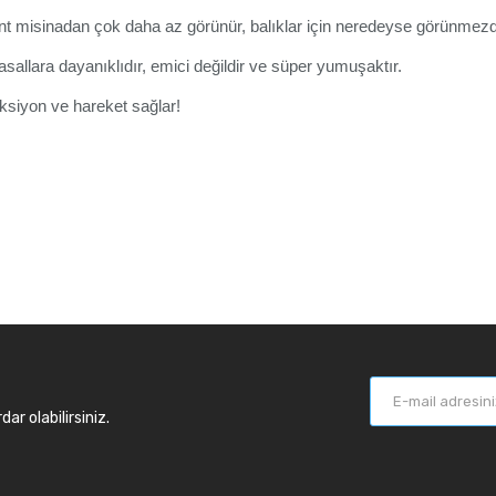
nt misinadan çok daha az görünür
,
balıklar için neredeyse görünmez
d
llara dayanıklıdır, emici değildir ve süper yumuşaktır.
ksiyon ve hareket sağlar!
r olabilirsiniz.