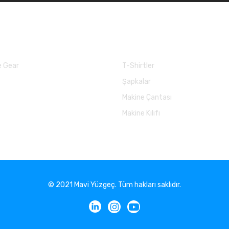
larımız
Balık Günlükleri
 Gear
T-Shirtler
Şapkalar
Makine Çantası
Makine Kılıfı
© 2021 Mavi Yüzgeç. Tüm hakları saklıdır.