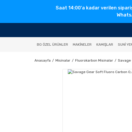
Saat 14:00'a kadar verilen sipari
WhatsA
BG ÖZEL ÜRÜNLER
MAKINELER
KAMIŞLAR
SUNI YE
Anasayfa
Misinalar
Fluorokarbon Misinalar
Savage 