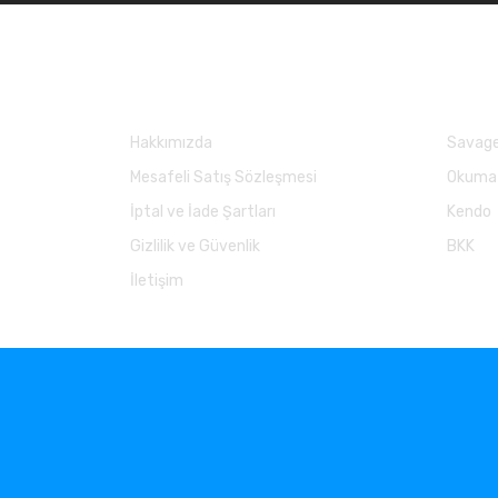
Kurumsal
Marka
Hakkımızda
Savage
Mesafeli Satış Sözleşmesi
Okuma
İptal ve İade Şartları
Kendo
Gizlilik ve Güvenlik
BKK
İletişim