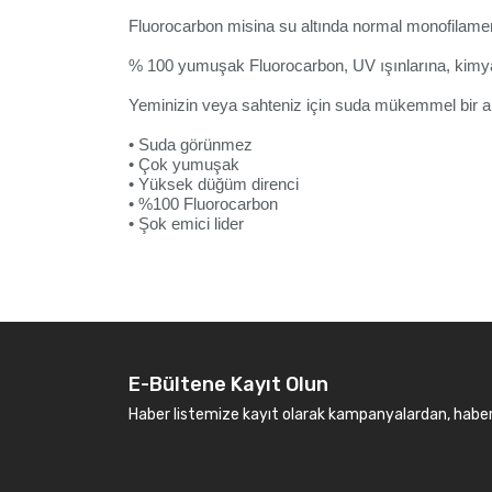
Fluorocarbon misina su altında normal monofilame
% 100 yumuşak Fluorocarbon, UV ışınlarına, kimyasa
Yeminizin veya sahteniz için suda mükemmel bir a
• Suda
g
örünmez
• Çok yumuşak
• Yüksek
d
üğüm
d
irenci
•
%100
Fluorocarbon
• Şok emici lider
E-Bültene Kayıt Olun
Haber listemize kayıt olarak kampanyalardan, haberda