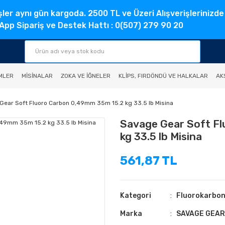
şler aynı gün kargoda. 2500 TL ve Üzeri Alışverişlerinizde
pp Sipariş ve Destek Hattı : 0(507) 279 90 20
MLER
MISINALAR
ZOKA VE İĞNELER
KLIPS, FIRDÖNDÜ VE HALKALAR
AK
Gear Soft Fluoro Carbon 0,49mm 35m 15.2 kg 33.5 lb Misina
Savage Gear Soft F
kg 33.5 lb Misina
561,87 TL
Kategori
Fluorokarbon
Marka
SAVAGE GEAR