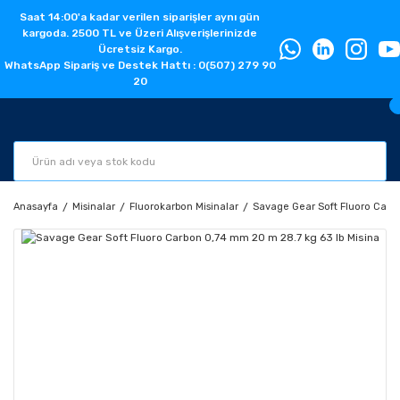
Saat 14:00'a kadar verilen siparişler aynı gün
kargoda. 2500 TL ve Üzeri Alışverişlerinizde
Ücretsiz Kargo.
WhatsApp Sipariş ve Destek Hattı : 0(507) 279 90
20
Anasayfa
Misinalar
Fluorokarbon Misinalar
Savage Gear Soft Fluoro Carb