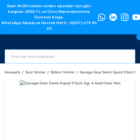
Saat 14:00'a kadar verilen siparişler aynı gün
kargoda. 2500 TL ve Üzeri Alışverişlerinizde
Ücretsiz Kargo.
WhatsApp Sipariş ve Destek Hattı : 0(507) 279 90
20
Anasayfa
Suni Yemler
Silikon Yemler
Savage Gear Swim Squid 9.5cm 5gr