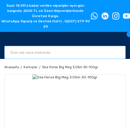
Saat 14:00'a kadar verilen siparişler aynı gün
kargoda. 2500 TL ve Üzeri Alışverişlerinizde
Ücretsiz Kargo.
WhatsApp Sipariş ve Destek Hattı : 0(507) 279 90
20
Anasayfa
Kamışlar
Sea Horse Big Meg 3,05m 30-100gr