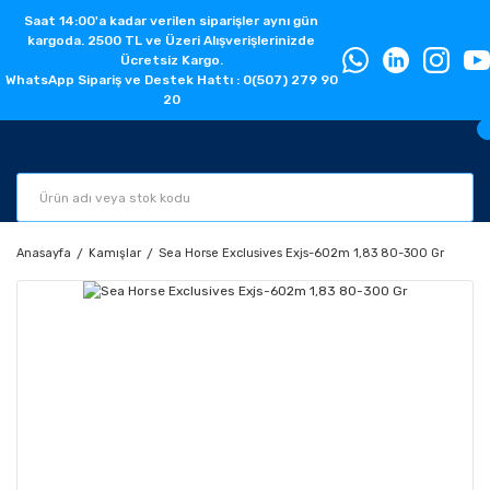
Saat 14:00'a kadar verilen siparişler aynı gün
kargoda. 2500 TL ve Üzeri Alışverişlerinizde
Ücretsiz Kargo.
WhatsApp Sipariş ve Destek Hattı : 0(507) 279 90
20
Anasayfa
Kamışlar
Sea Horse Exclusives Exjs-602m 1,83 80-300 Gr