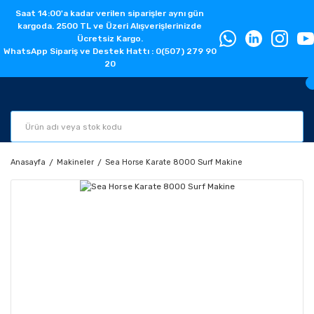
Saat 14:00'a kadar verilen siparişler aynı gün
kargoda. 2500 TL ve Üzeri Alışverişlerinizde
Ücretsiz Kargo.
WhatsApp Sipariş ve Destek Hattı : 0(507) 279 90
20
Anasayfa
Makineler
Sea Horse Karate 8000 Surf Makine