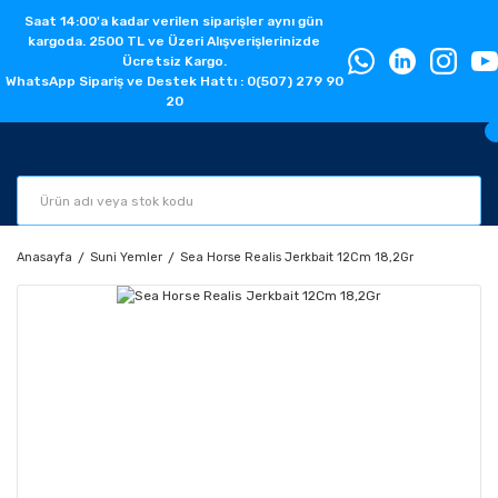
Saat 14:00'a kadar verilen siparişler aynı gün
kargoda. 2500 TL ve Üzeri Alışverişlerinizde
Ücretsiz Kargo.
WhatsApp Sipariş ve Destek Hattı : 0(507) 279 90
20
Anasayfa
Suni Yemler
Sea Horse Realis Jerkbait 12Cm 18,2Gr