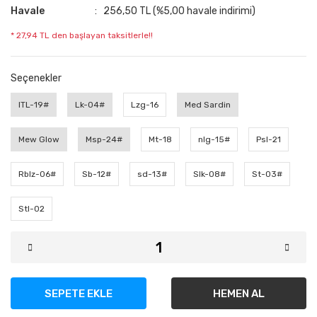
Havale
256,50 TL (%5,00 havale indirimi)
* 27,94 TL den başlayan taksitlerle!!
Seçenekler
ITL-19#
Lk-04#
Lzg-16
Med Sardin
Mew Glow
Msp-24#
Mt-18
nlg-15#
Psl-21
Rblz-06#
Sb-12#
sd-13#
Slk-08#
St-03#
Stl-02
SEPETE EKLE
HEMEN AL