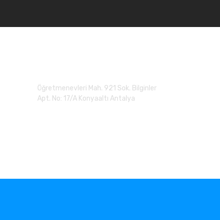
Adres
Öğretmenevleri Mah. 921 Sok. Bilginler
Apt. No: 17/A Konyaaltı Antalya
0 (507) 279 90 20