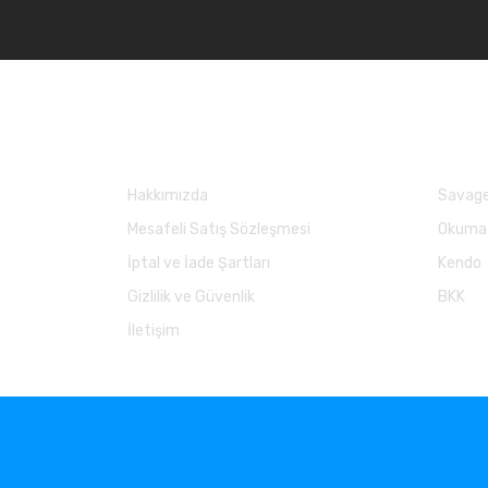
Kurumsal
Marka
Hakkımızda
Savage
Mesafeli Satış Sözleşmesi
Okuma
İptal ve İade Şartları
Kendo
Gizlilik ve Güvenlik
BKK
İletişim