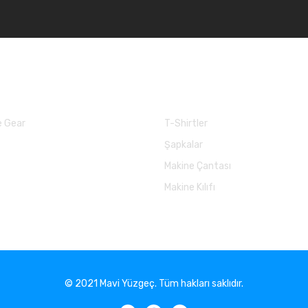
larımız
Balık Günlükleri
 Gear
T-Shirtler
Şapkalar
Makine Çantası
Makine Kılıfı
© 2021 Mavi Yüzgeç. Tüm hakları saklıdır.