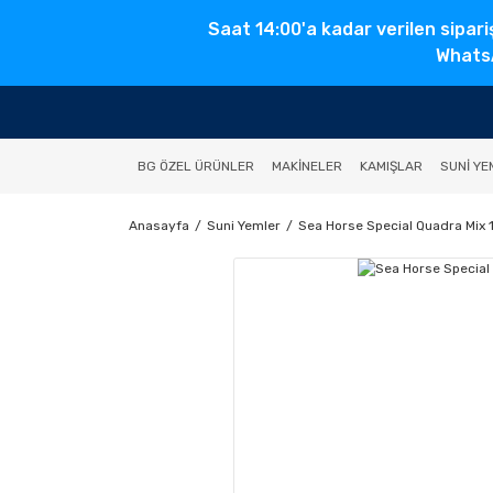
Saat 14:00'a kadar verilen sipari
WhatsA
BG ÖZEL ÜRÜNLER
MAKINELER
KAMIŞLAR
SUNI YE
Anasayfa
Suni Yemler
Sea Horse Special Quadra Mix 