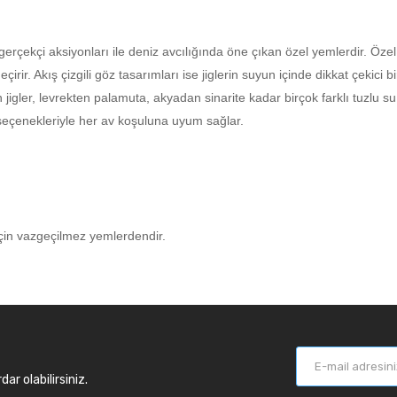
erçekçi aksiyonları ile deniz avcılığında öne çıkan özel yemlerdir. Öze
eçirir. Akış çizgili göz tasarımları ise jiglerin suyun içinde dikkat çekic
er, levrekten palamuta, akyadan sinarite kadar birçok farklı tuzlu su ba
k seçenekleriyle her av koşuluna uyum sağlar.
için vazgeçilmez yemlerdendir.
r olabilirsiniz.