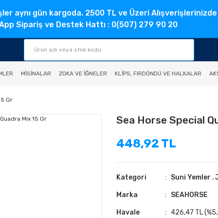
şler aynı gün kargoda. 2500 TL ve Üzeri Alışverişlerinizde
pp Sipariş ve Destek Hattı : 0(507) 279 90 20
MLER
MISINALAR
ZOKA VE İĞNELER
KLIPS, FIRDÖNDÜ VE HALKALAR
AK
15 Gr
Sea Horse Special Qu
448,92 TL
Kategori
Suni Yemler
,
Marka
SEAHORSE
Havale
426,47 TL (%5,