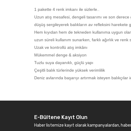
1 pakette 4 renk imkanı ile sizlerle..
Uzun atış mesafesi, dengeli tasarımı ve son derece g
düşüş sergileyerek balıkların av refleksini harekete g
Hem kıyıdan hem de tekneden kullanıma uygun olan jigl
uzun süreli kullanım sunarken, farklı ağırlık ve ren
Uzak ve kontrollü atış imkânı
Mükemmel denge & aksiyon
Tuzlu suya dayanıklı, güçlü yapı
Çeşitli balık türlerinde yüksek verimlilik
Deniz avlarında başarıyı artırmak isteyen balıkçılar 
E-Bültene Kayıt Olun
Haber listemize kayıt olarak kampanyalardan, haberda