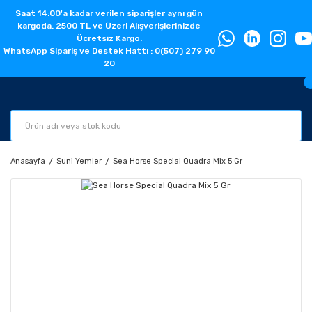
Saat 14:00'a kadar verilen siparişler aynı gün
kargoda. 2500 TL ve Üzeri Alışverişlerinizde
Ücretsiz Kargo.
WhatsApp Sipariş ve Destek Hattı : 0(507) 279 90
20
Anasayfa
Suni Yemler
Sea Horse Special Quadra Mix 5 Gr