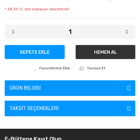
* 38,35 TL den başlayan taksitlerle!!
SEPETE EKLE
HEMEN AL
Tavsiye Et
ÜRÜN BILGISI
TAKSIT SEÇENEKLERI
E-Bültene Kayıt Olun