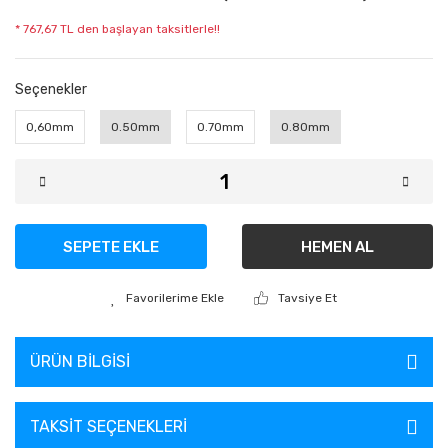
* 767,67 TL den başlayan taksitlerle!!
Seçenekler
0,60mm
0.50mm
0.70mm
0.80mm
SEPETE EKLE
HEMEN AL
Tavsiye Et
ÜRÜN BILGISI
TAKSIT SEÇENEKLERI