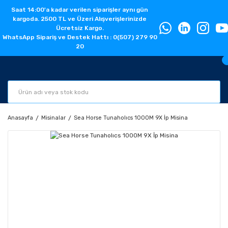
Saat 14:00'a kadar verilen siparişler aynı gün
kargoda. 2500 TL ve Üzeri Alışverişlerinizde
Ücretsiz Kargo.
WhatsApp Sipariş ve Destek Hattı : 0(507) 279 90
20
Anasayfa
Misinalar
Sea Horse Tunaholıcs 1000M 9X İp Misina