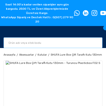
Saat 14:00'a kadar verilen siparişler aynı gün
kargoda. 2500 TL ve Üzeri Alışverişlerinizde
Ücretsiz Kargo.
WhatsApp Sipariş ve Destek Hattı : 0(507) 279 90
20
Anasayfa
Aksesuarlar
Kutular
SHUFA Lure Box Çift Taraflı Kutu 130mm - 