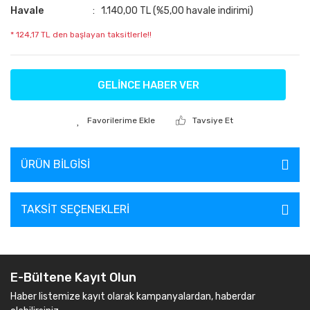
Havale
1.140,00 TL (%5,00 havale indirimi)
* 124,17 TL den başlayan taksitlerle!!
GELİNCE HABER VER
Tavsiye Et
ÜRÜN BILGISI
TAKSIT SEÇENEKLERI
E-Bültene Kayıt Olun
Haber listemize kayıt olarak kampanyalardan, haberdar