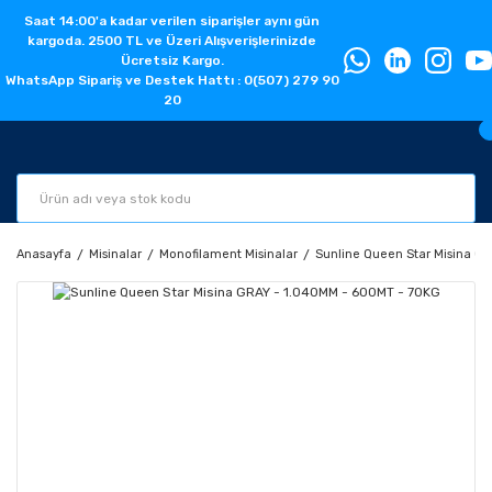
Saat 14:00'a kadar verilen siparişler aynı gün
kargoda. 2500 TL ve Üzeri Alışverişlerinizde
Ücretsiz Kargo.
WhatsApp Sipariş ve Destek Hattı : 0(507) 279 90
20
Anasayfa
Misinalar
Monofilament Misinalar
Sunline Queen Star Misina G