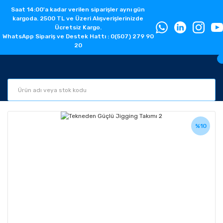
Saat 14:00'a kadar verilen siparişler aynı gün
kargoda. 2500 TL ve Üzeri Alışverişlerinizde
Ücretsiz Kargo.
WhatsApp Sipariş ve Destek Hattı : 0(507) 279 90
20
%10