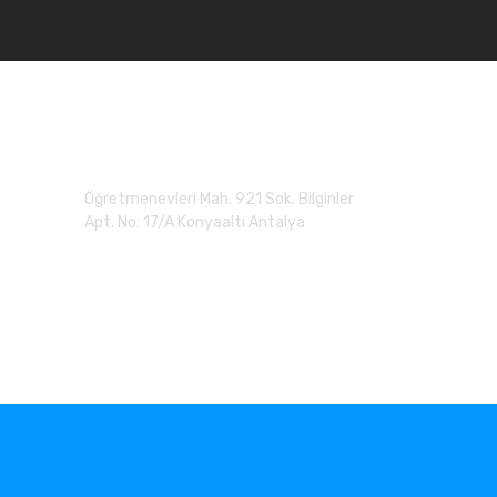
Adres
Öğretmenevleri Mah. 921 Sok. Bilginler
Apt. No: 17/A Konyaaltı Antalya
0 (507) 279 90 20