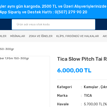
şler aynı gün kargoda. 2500 TL ve Üzeri Alışverişlerinizde
pp Sipariş ve Destek Hattı : 0(507) 279 90 20
MLER
MISINALAR
ZOKA VE İĞNELER
KLIPS, FIRDÖNDÜ VE HALKALAR
AK
 150-300gr
Tica Slow Pitch Tai
6.000,00 TL
Kategori
Kamışlar
,
Çık
Marka
TICA
Havale
5.700,00 TL (%5