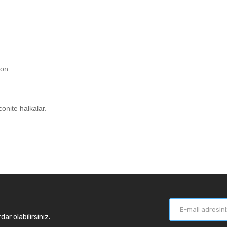
bon
onite halkalar.
r olabilirsiniz.