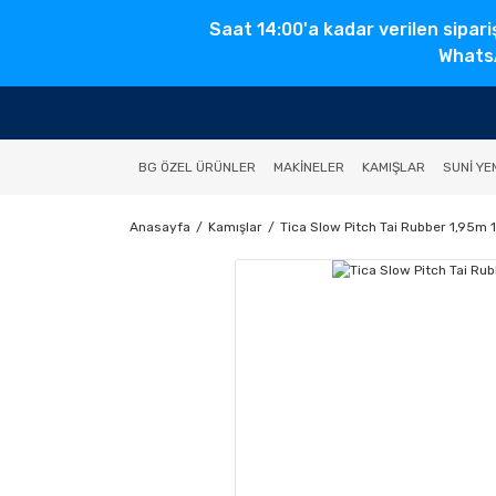
Saat 14:00'a kadar verilen sipari
WhatsA
BG ÖZEL ÜRÜNLER
MAKINELER
KAMIŞLAR
SUNI YE
Anasayfa
Kamışlar
Tica Slow Pitch Tai Rubber 1,95m