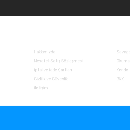
Kurumsal
Marka
Hakkımızda
Savage
Mesafeli Satış Sözleşmesi
Okuma
İptal ve İade Şartları
Kendo
Gizlilik ve Güvenlik
BKK
İletişim