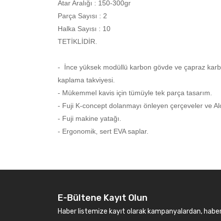
Atar Aralığı : 150-300gr
Parça Sayısı : 2
Halka Sayısı : 10
TETİKLİDİR.
- İnce yüksek modüllü karbon gövde ve çapraz kar
kaplama takviyesi.
- Mükemmel kavis için tümüyle tek parça tasarım.
- Fuji K-concept dolanmayı önleyen çerçeveler ve Alc
- Fuji makine yatağı.
- Ergonomik, sert EVA saplar.
E-Bültene Kayıt Olun
Haber listemize kayıt olarak kampanyalardan, haberda