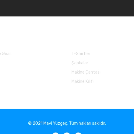
larımız
Balık Günlükleri
 Gear
T-Shirtler
Şapkalar
Makine Çantası
Makine Kılıfı
© 2021 Mavi Yüzgeç. Tüm hakları saklıdır.