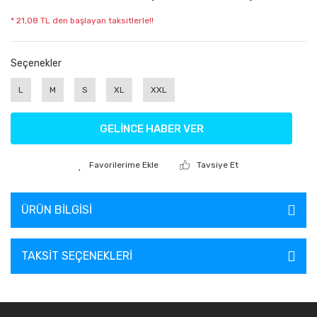
* 21,08 TL den başlayan taksitlerle!!
Seçenekler
L
M
S
XL
XXL
GELİNCE HABER VER
Tavsiye Et
ÜRÜN BILGISI
TAKSIT SEÇENEKLERI