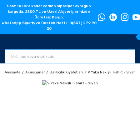
Saat 14:00'a kadar verilen siparişler aynı gün
kargoda. 2500 TL ve Üzeri Alışverişlerinizde
Ücretsiz Kargo.
WhatsApp Sipariş ve Destek Hattı : 0(507) 279 90
20
Anasayfa
Aksesuarlar
Balıkçılık Kıyafetleri
V Yaka Nakışlı T-shirt - Siyah