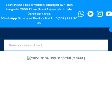
Saat 14:00'a kadar verilen siparişler aynı gün
kargoda. 2500 TL ve Üzeri Alışverişlerinizde
Ücretsiz Kargo.
WhatsApp Sipariş ve Destek Hattı : 0(507) 279 90
20