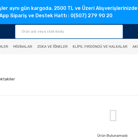
şler aynı gün kargoda. 2500 TL ve Üzeri Alışverişlerinizde
pp Sipariş ve Destek Hattı : 0(507) 279 90 20
MLER
MISINALAR
ZOKA VE İĞNELER
KLIPS, FIRDÖNDÜ VE HALKALAR
AK
oktakiler
Ürün Bulunamadı.