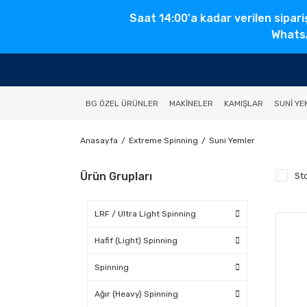
Saat 14:00'a kadar verilen sipari
WhatsA
BG ÖZEL ÜRÜNLER
MAKINELER
KAMIŞLAR
SUNI YE
Anasayfa
Extreme Spinning
Suni Yemler
Ürün Grupları
St
LRF / Ultra Light Spinning
Hafif (Light) Spinning
Spinning
Ağır (Heavy) Spinning