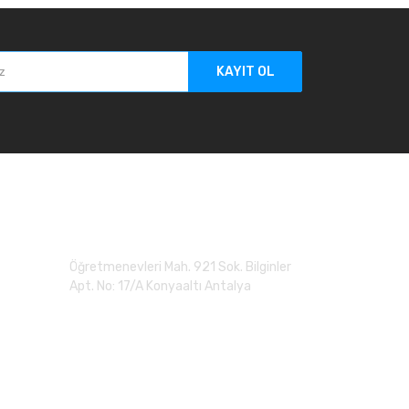
KAYIT OL
Adres
Öğretmenevleri Mah. 921 Sok. Bilginler
Apt. No: 17/A Konyaaltı Antalya
0 (507) 279 90 20