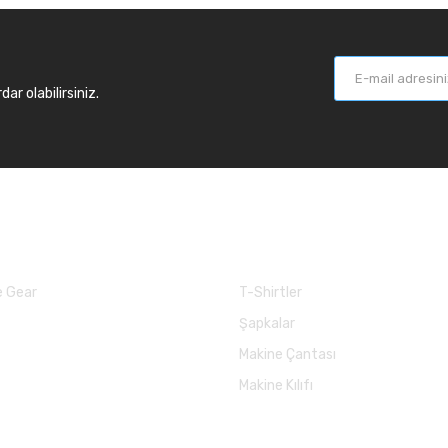
r olabilirsiniz.
larımız
Balık Günlükleri
 Gear
T-Shirtler
Şapkalar
Makine Çantası
Makine Kılıfı