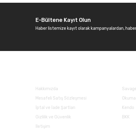
E-Bültene Kayıt Olun
Haber listemize kayıt olarak kampanyalardan, haberda
Kurumsal
Marka
Hakkımızda
Savage
Mesafeli Satış Sözleşmesi
Okuma
İptal ve İade Şartları
Kendo
Gizlilik ve Güvenlik
BKK
İletişim