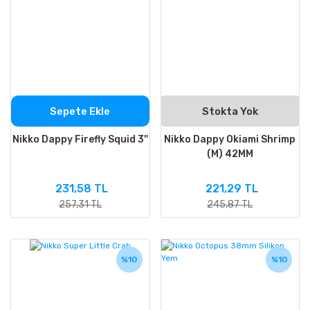
Sepete Ekle
Stokta Yok
Nikko Dappy Firefly Squid 3''
Nikko Dappy Okiami Shrimp
(M) 42MM
231,58 TL
221,29 TL
257,31 TL
245,87 TL
%10
%10