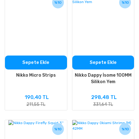
%10
%10
Sepete Ekle
Sepete Ekle
Nikko Micro Strips
Nikko Dappy İsome 100MM
Silikon Yem
190,40 TL
298,48 TL
211,55 TL
331,64 TL
%10
%10