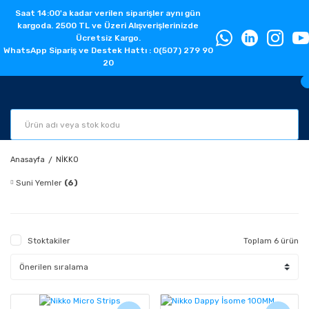
Saat 14:00'a kadar verilen siparişler aynı gün
kargoda. 2500 TL ve Üzeri Alışverişlerinizde
Ücretsiz Kargo.
WhatsApp Sipariş ve Destek Hattı : 0(507) 279 90
20
Anasayfa
NİKKO
Suni Yemler
(6)
Stoktakiler
Toplam 6 ürün