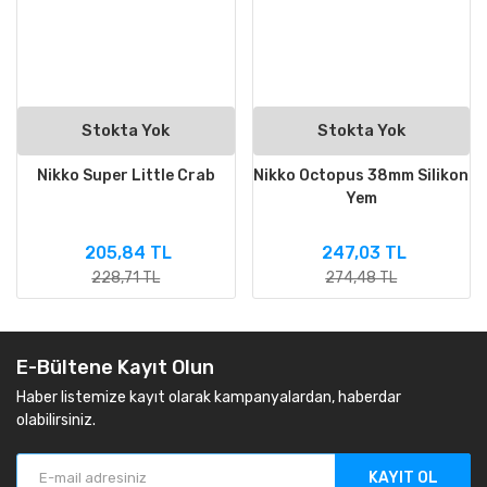
Stokta Yok
Stokta Yok
Nikko Super Little Crab
Nikko Octopus 38mm Silikon
Yem
205,84 TL
247,03 TL
228,71 TL
274,48 TL
E-Bültene Kayıt Olun
Haber listemize kayıt olarak kampanyalardan, haberdar
olabilirsiniz.
KAYIT OL